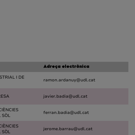
Adreça electrònica
TRIAL I DE
ramon.ardanuy@udl.cat
RESA
javier.badia@udl.cat
CIÈNCIES
ferran.badia@udl.cat
L SÒL
CIÈNCIES
jerome.barrau@udl.cat
L SÒL