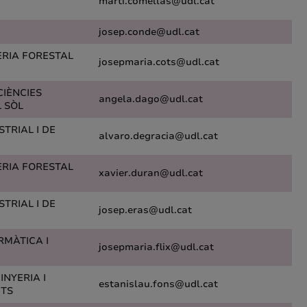
marti.comellas@udl.cat
josep.conde@udl.cat
ERIA FORESTAL
josepmaria.cots@udl.cat
CIÈNCIES
angela.dago@udl.cat
L SÒL
TRIAL I DE
alvaro.degracia@udl.cat
ERIA FORESTAL
xavier.duran@udl.cat
TRIAL I DE
josep.eras@udl.cat
RMÀTICA I
josepmaria.flix@udl.cat
INYERIA I
estanislau.fons@udl.cat
NTS