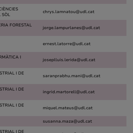
CIÈNCIES
chrys.lamnatou@udl.cat
L SÒL
ERIA FORESTAL
jorge.lampurlanes@udl.cat
ernest.latorre@udl.cat
RMÀTICA I
joseplluis.lerida@udl.cat
TRIAL I DE
saranprabhu.mani@udl.cat
TRIAL I DE
ingrid.martorell@udl.cat
TRIAL I DE
miquel.mateus@udl.cat
susanna.maza@udl.cat
TRIAL I DE