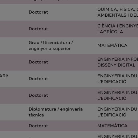
QUÍMICA, FÍSICA, 
Doctorat
AMBIENTALS I DE
CIÈNCIA I ENGINY
Doctorat
I AGRÍCOLA
Grau / llicenciatura /
MATEMÀTICA
enginyeria superior
ENGINYERIA INFO
Doctorat
DISSENY DIGITAL
ARI/
ENGINYERIA INDUS
Doctorat
L'EDIFICACIÓ
ENGINYERIA INDUS
Doctorat
L'EDIFICACIÓ
Diplomatura / enginyeria
ENGINYERIA INDUS
tècnica
L'EDIFICACIÓ
Doctorat
MATEMÀTICA
ENGINYERIA INDUS