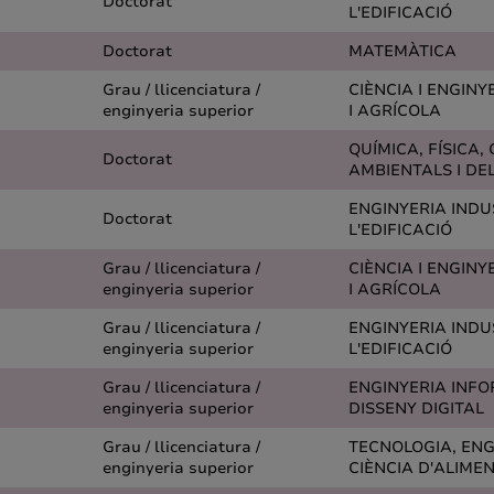
Doctorat
L'EDIFICACIÓ
Doctorat
MATEMÀTICA
Grau / llicenciatura /
CIÈNCIA I ENGINY
enginyeria superior
I AGRÍCOLA
QUÍMICA, FÍSICA, 
Doctorat
AMBIENTALS I DE
ENGINYERIA INDUS
Doctorat
L'EDIFICACIÓ
Grau / llicenciatura /
CIÈNCIA I ENGINY
enginyeria superior
I AGRÍCOLA
Grau / llicenciatura /
ENGINYERIA INDUS
enginyeria superior
L'EDIFICACIÓ
Grau / llicenciatura /
ENGINYERIA INFO
enginyeria superior
DISSENY DIGITAL
Grau / llicenciatura /
TECNOLOGIA, ENG
enginyeria superior
CIÈNCIA D'ALIME