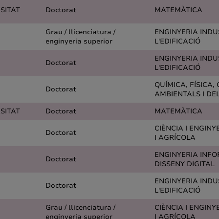
SITAT
Doctorat
MATEMÀTICA
Grau / llicenciatura /
ENGINYERIA INDUS
enginyeria superior
L'EDIFICACIÓ
ENGINYERIA INDUS
Doctorat
L'EDIFICACIÓ
QUÍMICA, FÍSICA, 
Doctorat
AMBIENTALS I DE
SITAT
Doctorat
MATEMÀTICA
CIÈNCIA I ENGINY
Doctorat
I AGRÍCOLA
ENGINYERIA INFO
Doctorat
DISSENY DIGITAL
ENGINYERIA INDUS
Doctorat
L'EDIFICACIÓ
Grau / llicenciatura /
CIÈNCIA I ENGINY
enginyeria superior
I AGRÍCOLA