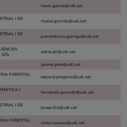
isaac.garcia@udl.cat
TRIAL I DE
ricard.garrido@udl.cat
TRIAL I DE
juanantonio.garriga@udl.cat
CIÈNCIES
adria.gil@udl.cat
L SÒL
jaume.gine@udl.cat
ERIA FORESTAL
eduard.gregorio@udl.cat
RMÀTICA I
fernando.guirado@udl.cat
TRIAL I DE
josep.illa@udl.cat
ERIA FORESTAL
victor.lacasa@udl.cat