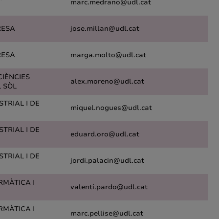
marc.medrano@udl.cat
RESA
jose.millan@udl.cat
RESA
marga.molto@udl.cat
CIÈNCIES
alex.moreno@udl.cat
L SÒL
TRIAL I DE
miquel.nogues@udl.cat
TRIAL I DE
eduard.oro@udl.cat
TRIAL I DE
jordi.palacin@udl.cat
RMÀTICA I
valenti.pardo@udl.cat
RMÀTICA I
marc.pellise@udl.cat