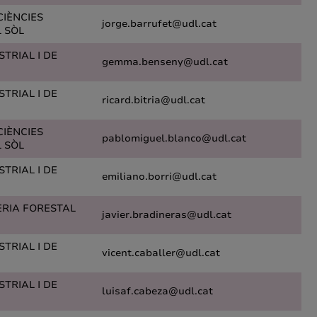
CIÈNCIES
jorge.barrufet@udl.cat
L SÒL
TRIAL I DE
gemma.benseny@udl.cat
TRIAL I DE
ricard.bitria@udl.cat
CIÈNCIES
pablomiguel.blanco@udl.cat
L SÒL
TRIAL I DE
emiliano.borri@udl.cat
ERIA FORESTAL
javier.bradineras@udl.cat
TRIAL I DE
vicent.caballer@udl.cat
TRIAL I DE
luisaf.cabeza@udl.cat