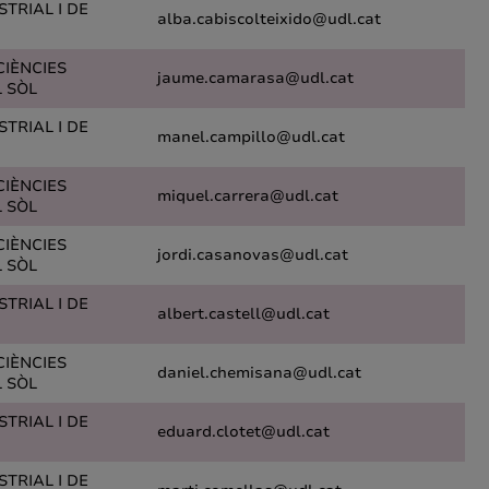
TRIAL I DE
alba.cabiscolteixido@udl.cat
CIÈNCIES
jaume.camarasa@udl.cat
L SÒL
TRIAL I DE
manel.campillo@udl.cat
CIÈNCIES
miquel.carrera@udl.cat
L SÒL
CIÈNCIES
jordi.casanovas@udl.cat
L SÒL
TRIAL I DE
albert.castell@udl.cat
CIÈNCIES
daniel.chemisana@udl.cat
L SÒL
TRIAL I DE
eduard.clotet@udl.cat
TRIAL I DE