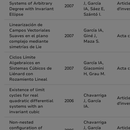
Systems of Arbitrary
J, García
Articl
2007
Degree with Invariant
IA, Sáez E,
d'inve
Ellipse
Szántó I.
Linearización de
Campos Vectoriales
García IA,
Suaves en el plano
2007
Giné J,
Acta 
complejo mediante
Maza S.
simetrías de Lie
Ciclos Límite
Algebraicos en
García IA,
Sistemas Cúbicos de
2007
Giacomini
Acta 
Liénard con
H, Grau M.
Rozamiento Lineal
Existence of limit
cycles for real
Chavarriga
Articl
quadratic differential
2006
J, García
d'inve
systems with an
IA.
invariant cubic
Non-nested
Chavarriga
configuration of
J, García
Articl