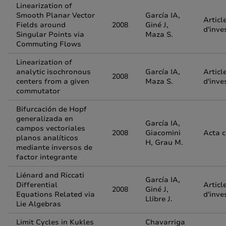
Linearization of
Smooth Planar Vector
García IA,
Articl
Fields around
2008
Giné J,
d'inve
Singular Points via
Maza S.
Commuting Flows
Linearization of
analytic isochronous
García IA,
Articl
2008
centers from a given
Maza S.
d'inve
commutator
Bifurcación de Hopf
generalizada en
García IA,
campos vectoriales
2008
Giacomini
Acta 
planos analíticos
H, Grau M.
mediante inversos de
factor integrante
Liénard and Riccati
García IA,
Differential
Articl
2008
Giné J,
Equations Related via
d'inve
Llibre J.
Lie Algebras
Limit Cycles in Kukles
Chavarriga