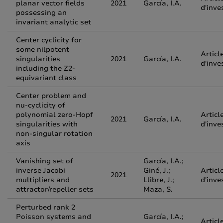
planar vector fields
2021
García, I.A.
d'inve
possessing an
invariant analytic set
Center cyclicity for
some nilpotent
Articl
singularities
2021
García, I.A.
d'inve
including the Z2-
equivariant class
Center problem and
nu-cyclicity of
polynomial zero-Hopf
Articl
2021
García, I.A.
singularities with
d'inve
non-singular rotation
axis
Vanishing set of
García, I.A.;
inverse Jacobi
Giné, J.;
Articl
2021
multipliers and
Llibre, J.;
d'inve
attractor/repeller sets
Maza, S.
Perturbed rank 2
Poisson systems and
García, I.A.;
Articl