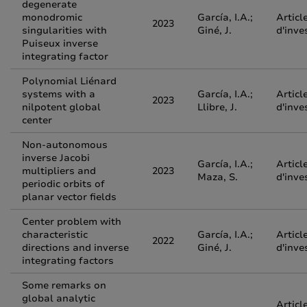
degenerate
monodromic
García, I.A.;
Articl
2023
singularities with
Giné, J.
d'inve
Puiseux inverse
integrating factor
Polynomial Liénard
systems with a
García, I.A.;
Articl
2023
nilpotent global
Llibre, J.
d'inve
center
Non-autonomous
inverse Jacobi
García, I.A.;
Articl
multipliers and
2023
Maza, S.
d'inve
periodic orbits of
planar vector fields
Center problem with
characteristic
García, I.A.;
Articl
2022
directions and inverse
Giné, J.
d'inve
integrating factors
Some remarks on
global analytic
Articl