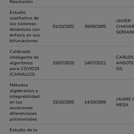
Resolución
Estudio
cualitativo de
JAVIER
los sistemas
01/10/2002
30/09/2005
CHAVAR
dinámicos con
SORIAN
énfasis en sus
bifurcaciones
Calibrado
inteligente de
CARLOS 
algoritmos
15/07/2020
14/07/2021
ANSOTE
para COVID19
GIL
(CAINALCO)
Métodos
algebraicos e
integrabilidad
JAUME 
en las
15/10/2005
14/10/2008
MESA
ecuaciones
diferenciales
polinomiales
Estudio de la