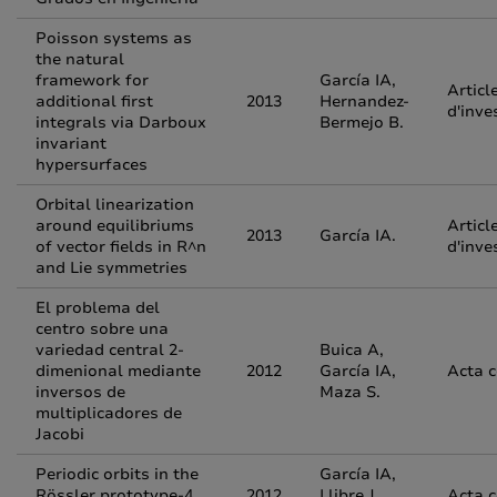
Poisson systems as
the natural
framework for
García IA,
Articl
additional first
2013
Hernandez-
d'inve
integrals via Darboux
Bermejo B.
invariant
hypersurfaces
Orbital linearization
around equilibriums
Articl
2013
García IA.
of vector fields in R^n
d'inve
and Lie symmetries
El problema del
centro sobre una
variedad central 2-
Buica A,
dimenional mediante
2012
García IA,
Acta 
inversos de
Maza S.
multiplicadores de
Jacobi
Periodic orbits in the
García IA,
Rössler prototype-4
2012
Llibre J,
Acta 