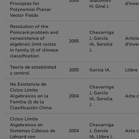
2005
Giacomini
Principles for
d'inve
H, Giné J.
Polynomial Planar
Vector Fields
Resolution of the
Poincaré problem and
Chavarriga
nonexistence of
J, García
Articl
2005
algebraic limit cycles
IA, Sorolla
d'inve
in family (I) of chinese
J.
classification
Teoría de estabilidad
2005
García IA.
Llibre
y control
No Existencia de
Chavarriga
Ciclos Límite
J, García
Algebraicos en la
2004
Acta 
IA, Sorolla
Familia (I) de la
J.
Clasificación China
Ciclos Límite
Algebraicos en
Chavarriga
Sistemas Cúbicos de
2004
J, García
Acta 
Liénard con
IA, Llibre J.