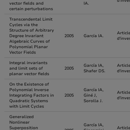
d'inve
vector fields and
IA.
certain perturbations
Transcendental Limit
Cycles via the
Structure of Arbitrary
Articl
Degree Invariant
2005
García IA.
d'inve
Algebraic Curves of
Polynomial Planar
Vector Fields
Integral invariants
García IA,
Articl
and limit sets of
2005
Shafer DS.
d'inve
planar vector fields
On the Existence of
Polynomial Inverse
García IA,
Articl
Integrating Factors in
2005
Giné J,
d'inve
Quadratic Systems
Sorolla J.
with Limit Cycles
Generalized
Nonlinear
García IA,
Superposition
Articl