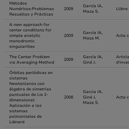
Métodos
García IA,
Numéricos:Problemas
2009
Llibre
Maza S.
Resueltos y Prácticas
A new approach for
center conditions for
García IA,
simple analytic
2009
Acta 
Maza M.
monodromic
singularities
The Center Problem
García IA,
Articl
2009
via Averaging Method
Giné J.
d'inve
Órbitas periódicas en
sistemas
Newtonianos con
álgebra de simetrías
García IA,
puntuales de Lie 2-
2008
Giné J,
Acta 
dimensional:
Maza S.
Aplicación a los
sistemas
polinomiales de
Liénard