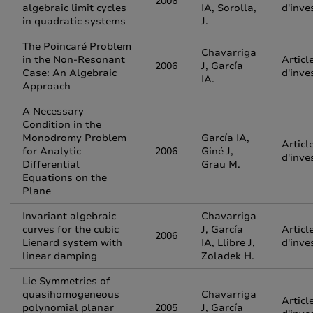
2006
algebraic limit cycles
IA, Sorolla,
d'inve
in quadratic systems
J.
The Poincaré Problem
Chavarriga
in the Non-Resonant
Articl
2006
J, García
Case: An Algebraic
d'inve
IA.
Approach
A Necessary
Condition in the
Monodromy Problem
García IA,
Articl
for Analytic
2006
Giné J,
d'inve
Differential
Grau M.
Equations on the
Plane
Invariant algebraic
Chavarriga
curves for the cubic
J, García
Articl
2006
Lienard system with
IA, Llibre J,
d'inve
linear damping
Zoladek H.
Lie Symmetries of
quasihomogeneous
Chavarriga
Articl
polynomial planar
2005
J, García