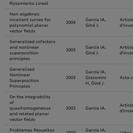
Rozamiento Lineal
Non-algebraic
invariant curves for
García IA,
Articl
2004
polynomial planar
Giné J.
d'inve
vector fields
Generalized cofactors
and nonlinear
García IA,
Articl
2003
superposition
Giné J.
d'inve
principles
Generalized
García IA,
Nonlinear
2003
Giacomini
Acta 
Superposition
H, Giné J.
Principles
On the integrability
of
Articl
quasihomogeneous
2003
García IA.
d'inve
and related planar
vector fields
Problemas Resueltos
García IA,
2003
Llibre