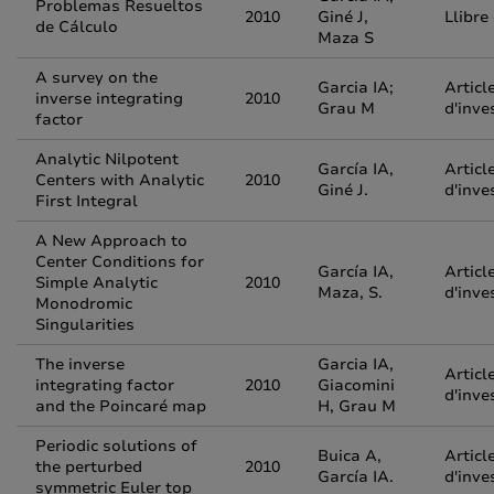
Problemas Resueltos
2010
Giné J,
Llibre
de Cálculo
Maza S
A survey on the
Garcia IA;
Articl
inverse integrating
2010
Grau M
d'inve
factor
Analytic Nilpotent
García IA,
Articl
Centers with Analytic
2010
Giné J.
d'inve
First Integral
A New Approach to
Center Conditions for
García IA,
Articl
Simple Analytic
2010
Maza, S.
d'inve
Monodromic
Singularities
The inverse
Garcia IA,
Articl
integrating factor
2010
Giacomini
d'inve
and the Poincaré map
H, Grau M
Periodic solutions of
Buica A,
Articl
the perturbed
2010
García IA.
d'inve
symmetric Euler top