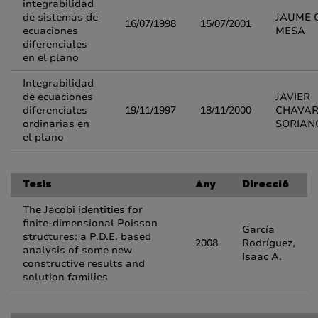
integrabilidad
de sistemas de
JAUME 
16/07/1998
15/07/2001
ecuaciones
MESA
diferenciales
en el plano
Integrabilidad
de ecuaciones
JAVIER
diferenciales
19/11/1997
18/11/2000
CHAVAR
ordinarias en
SORIAN
el plano
Tesis
Any
Direcció
The Jacobi identities for
finite-dimensional Poisson
García
structures: a P.D.E. based
2008
Rodríguez,
analysis of some new
Isaac A.
constructive results and
solution families