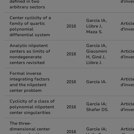
defined in two
d'inve
arbitrary sectors
Center cyclicity of a
Garcia IA,
family of quartic
Articl
2016
Llibre J,
polynomial
d'inve
Maza S.
differential system
Analytic nilpotent
García IA,
centers as limits of
Giacomini
Articl
2016
nondegenerate
H, Giné J,
d'inve
centers revisited
Llibre J.
Formal inverse
integrating factors
Articl
2016
García IA.
and the nilpotent
d'inve
center problem
Cyclicity of a class of
García IA;
Articl
polynomial nilpotent
2016
Shafer DS.
d'inve
center singularities
The three-
dimensional center
García IA;
Articl
2016