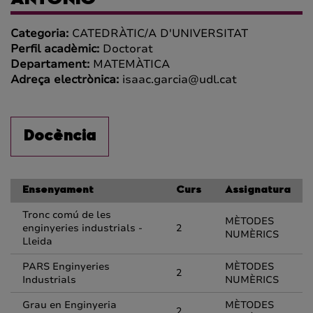
ANTONIO
Categoria:
CATEDRÀTIC/A D'UNIVERSITAT
Perfil acadèmic:
Doctorat
Departament:
MATEMÀTICA
Adreça electrònica:
isaac.garcia@udl.cat
Docència
Ensenyament
Curs
Assignatura
Tronc comú de les
MÈTODES
enginyeries industrials -
2
NUMÈRICS
Lleida
PARS Enginyeries
MÈTODES
2
Industrials
NUMÈRICS
Grau en Enginyeria
MÈTODES
2