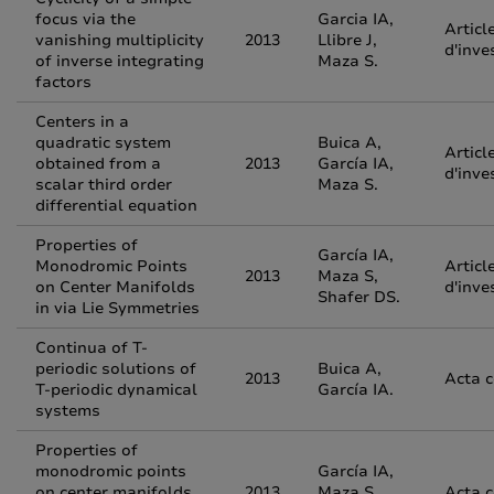
focus via the
Garcia IA,
Articl
vanishing multiplicity
2013
Llibre J,
d'inve
of inverse integrating
Maza S.
factors
Centers in a
quadratic system
Buica A,
Articl
obtained from a
2013
García IA,
d'inve
scalar third order
Maza S.
differential equation
Properties of
García IA,
Monodromic Points
Articl
2013
Maza S,
on Center Manifolds
d'inve
Shafer DS.
in via Lie Symmetries
Continua of T-
periodic solutions of
Buica A,
2013
Acta 
T-periodic dynamical
García IA.
systems
Properties of
monodromic points
García IA,
on center manifolds
2013
Maza S,
Acta 