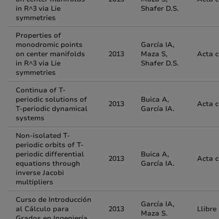
in R^3 via Lie
Shafer D.S.
symmetries
Properties of
monodromic points
García IA,
on center manifolds
2013
Maza S,
Acta 
in R^3 via Lie
Shafer D.S.
symmetries
Continua of T-
periodic solutions of
Buica A,
2013
Acta 
T-periodic dynamical
García IA.
systems
Non-isolated T-
periodic orbits of T-
periodic differential
Buica A,
2013
Acta 
equations through
García IA.
inverse Jacobi
multipliers
Curso de Introducción
García IA,
al Cálculo para
2013
Llibre
Maza S.
Grados en Ingeniería