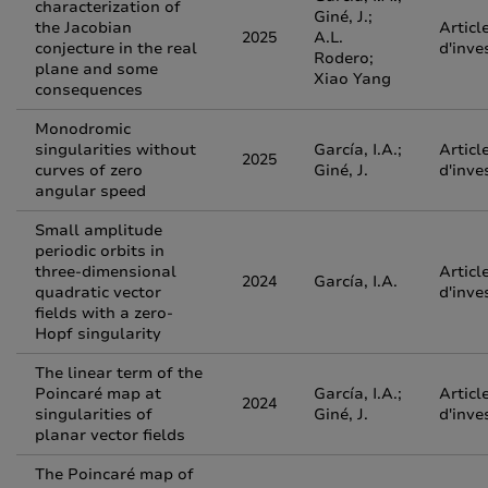
characterization of
Giné, J.;
the Jacobian
Articl
2025
A.L.
conjecture in the real
d'inve
Rodero;
plane and some
Xiao Yang
consequences
Monodromic
singularities without
García, I.A.;
Articl
2025
curves of zero
Giné, J.
d'inve
angular speed
Small amplitude
periodic orbits in
three-dimensional
Articl
2024
García, I.A.
quadratic vector
d'inve
fields with a zero-
Hopf singularity
The linear term of the
Poincaré map at
García, I.A.;
Articl
2024
singularities of
Giné, J.
d'inve
planar vector fields
The Poincaré map of