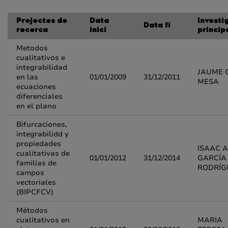
Projectes de
Data
Investi
Data fi
recerca
inici
princip
Metodos
cualitativos e
integrabilidad
JAUME 
en las
01/01/2009
31/12/2011
MESA
ecuaciones
diferenciales
en el plano
Bifurcaciones,
integrabilidd y
propiedades
ISAAC 
cualitativas de
01/01/2012
31/12/2014
GARCÍA
familias de
RODRÍG
campos
vectoriales
(BIPCFCV)
Métodos
cualitativos en
MARIA