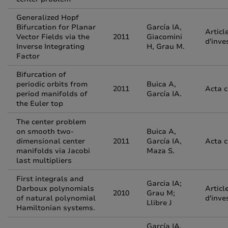
Generalized Hopf
Bifurcation for Planar
García IA,
Articl
Vector Fields via the
2011
Giacomini
d'inve
Inverse Integrating
H, Grau M.
Factor
Bifurcation of
periodic orbits from
Buica A,
2011
Acta 
period manifolds of
García IA.
the Euler top
The center problem
on smooth two-
Buica A,
dimensional center
2011
García IA,
Acta 
manifolds via Jacobi
Maza S.
last multipliers
First integrals and
Garcia IA;
Darboux polynomials
Articl
2010
Grau M;
of natural polynomial
d'inve
Llibre J
Hamiltonian systems.
García IA,