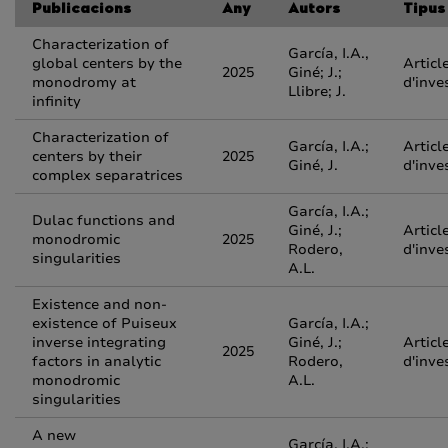
Publicacions
Any
Autors
Tipus
Characterization of
García, I.A.,
global centers by the
Articl
2025
Giné; J.;
monodromy at
d'inve
Llibre; J.
infinity
Characterization of
García, I.A.;
Articl
centers by their
2025
Giné, J.
d'inve
complex separatrices
García, I.A.;
Dulac functions and
Giné, J.;
Articl
monodromic
2025
Rodero,
d'inve
singularities
A.L.
Existence and non-
existence of Puiseux
García, I.A.;
inverse integrating
Giné, J.;
Articl
2025
factors in analytic
Rodero,
d'inve
monodromic
A.L.
singularities
A new
García, I.A.;