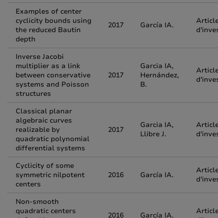
Examples of center
cyclicity bounds using
Articl
2017
García IA.
the reduced Bautin
d'inve
depth
Inverse Jacobi
multiplier as a link
Garcia IA,
Articl
between conservative
2017
Hernández,
d'inve
systems and Poisson
B.
structures
Classical planar
algebraic curves
Garcia IA,
Articl
realizable by
2017
Llibre J.
d'inve
quadratic polynomial
differential systems
Cyclicity of some
Articl
symmetric nilpotent
2016
García IA.
d'inve
centers
Non-smooth
quadratic centers
Articl
2016
García IA.