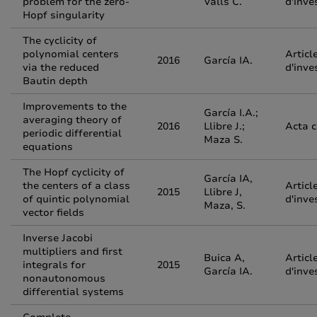
problem for the zero-
Valls C.
d'inve
Hopf singularity
The cyclicity of
polynomial centers
Articl
2016
García IA.
via the reduced
d'inve
Bautin depth
Improvements to the
García I.A.;
averaging theory of
2016
Llibre J.;
Acta 
periodic differential
Maza S.
equations
The Hopf cyclicity of
García IA,
the centers of a class
Articl
2015
Llibre J,
of quintic polynomial
d'inve
Maza, S.
vector fields
Inverse Jacobi
multipliers and first
Buica A,
Articl
integrals for
2015
García IA.
d'inve
nonautonomous
differential systems