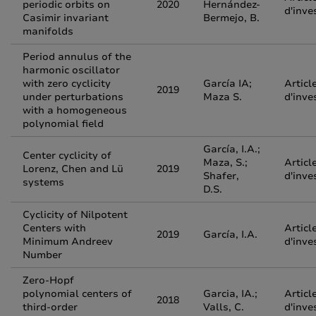
periodic orbits on
2020
Hernández-
d'inve
Casimir invariant
Bermejo, B.
manifolds
Period annulus of the
harmonic oscillator
with zero cyclicity
García IA;
Articl
2019
under perturbations
Maza S.
d'inve
with a homogeneous
polynomial field
García, I.A.;
Center cyclicity of
Maza, S.;
Articl
Lorenz, Chen and Lü
2019
Shafer,
d'inve
systems
D.S.
Cyclicity of Nilpotent
Centers with
Articl
2019
García, I.A.
Minimum Andreev
d'inve
Number
Zero-Hopf
polynomial centers of
Garcia, IA.;
Articl
2018
third-order
Valls, C.
d'inve