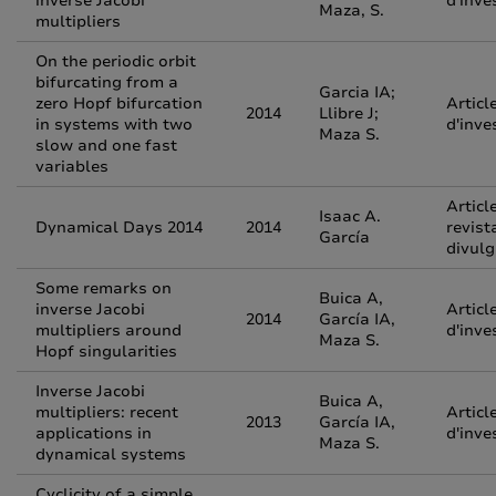
inverse Jacobi
d'inve
Maza, S.
multipliers
On the periodic orbit
bifurcating from a
Garcia IA;
zero Hopf bifurcation
Articl
2014
Llibre J;
in systems with two
d'inve
Maza S.
slow and one fast
variables
Articl
Isaac A.
Dynamical Days 2014
2014
revist
García
divulg
Some remarks on
Buica A,
inverse Jacobi
Articl
2014
García IA,
multipliers around
d'inve
Maza S.
Hopf singularities
Inverse Jacobi
Buica A,
multipliers: recent
Articl
2013
García IA,
applications in
d'inve
Maza S.
dynamical systems
Cyclicity of a simple