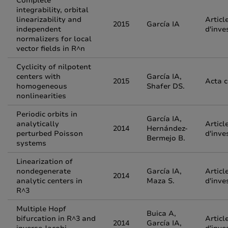
Complete
integrability, orbital
linearizability and
Articl
2015
García IA
independent
d'inve
normalizers for local
vector fields in R^n
Cyclicity of nilpotent
centers with
García IA,
2015
Acta 
homogeneous
Shafer DS.
nonlinearities
Periodic orbits in
García IA,
analytically
Articl
2014
Hernández-
perturbed Poisson
d'inve
Bermejo B.
systems
Linearization of
nondegenerate
García IA,
Articl
2014
analytic centers in
Maza S.
d'inve
R^3
Multiple Hopf
Buica A,
bifurcation in R^3 and
Articl
2014
García IA,