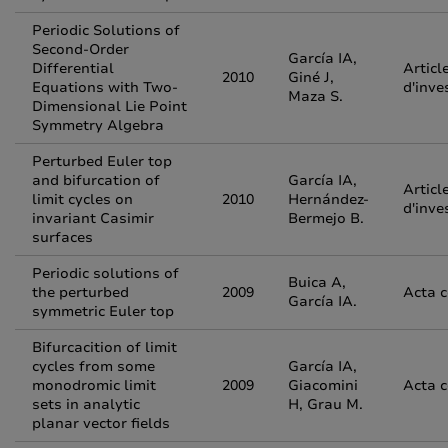
Periodic Solutions of
Second-Order
García IA,
Differential
Articl
2010
Giné J,
Equations with Two-
d'inve
Maza S.
Dimensional Lie Point
Symmetry Algebra
Perturbed Euler top
and bifurcation of
García IA,
Articl
limit cycles on
2010
Hernández-
d'inve
invariant Casimir
Bermejo B.
surfaces
Periodic solutions of
Buica A,
the perturbed
2009
Acta 
García IA.
symmetric Euler top
Bifurcacition of limit
cycles from some
García IA,
monodromic limit
2009
Giacomini
Acta 
sets in analytic
H, Grau M.
planar vector fields