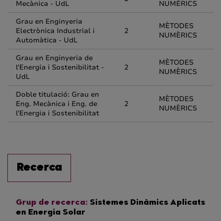
Mecànica - UdL
NUMÈRICS
Grau en Enginyeria
MÈTODES
Electrònica Industrial i
2
NUMÈRICS
Automàtica - UdL
Grau en Enginyeria de
MÈTODES
l'Energia i Sostenibilitat -
2
NUMÈRICS
UdL
Doble titulació: Grau en
MÈTODES
Eng. Mecànica i Eng. de
2
NUMÈRICS
l'Energia i Sostenibilitat
Recerca
Grup de recerca:
Sistemes Dinàmics Aplicats
en Energia Solar