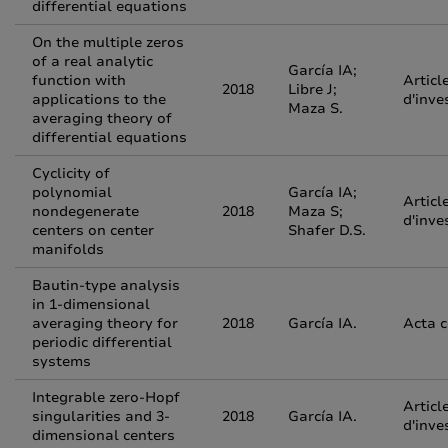
differential equations
On the multiple zeros
of a real analytic
García IA;
function with
Articl
2018
Libre J;
applications to the
d'inve
Maza S.
averaging theory of
differential equations
Cyclicity of
polynomial
García IA;
Articl
nondegenerate
2018
Maza S;
d'inve
centers on center
Shafer D.S.
manifolds
Bautin-type analysis
in 1-dimensional
averaging theory for
2018
García IA.
Acta 
periodic differential
systems
Integrable zero-Hopf
Articl
singularities and 3-
2018
García IA.
d'inve
dimensional centers