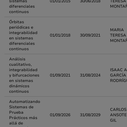
sistemas
01/01/2015
30/06/2018
TERESA
diferenciales
MONTA
continuos
Órbitas
periódicas e
MARIA
integrabilidad
01/01/2018
30/09/2021
TERESA
en sistemas
MONTA
diferenciales
continuos
Análisis
cualitativo,
integrabilidad
ISAAC 
y bifurcaciones
01/09/2021
31/08/2024
GARCÍA
en sistemas
RODRÍG
dinámicos
continuos
Automatizando
Sistemas de
CARLOS 
Prueba
01/09/2026
31/08/2029
ANSOTE
Prácticos más
GIL
allá de