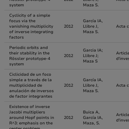
system
Maza S.
Cyclicity of a simple
focus via the
García IA,
vanishing multiplicity
2012
Llibre J,
Acta 
of inverse integrating
Maza S.
factors
Periodic orbits and
Garcia IA;
their stability in the
Articl
2012
Llibre J;
Rössler prototype-4
d'inve
Maza S
system
Ciclicidad de un foco
simple a través de la
García IA,
multiplicidad de
2012
Llibre J,
Acta 
anulación de inversos
Maza S.
de factor integrantes
Existence of inverse
Jacobi multipliers
Buica A,
Articl
around Hopf points in
2012
García IA,
d'inve
R^3: emphasis on the
Maza, S.
center problem