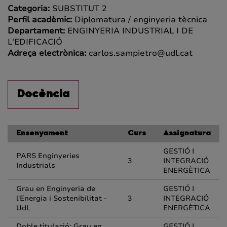
Categoria:
SUBSTITUT 2
Perfil acadèmic:
Diplomatura / enginyeria tècnica
Departament:
ENGINYERIA INDUSTRIAL I DE
L'EDIFICACIÓ
Adreça electrònica:
carlos.sampietro@udl.cat
Docència
Ensenyament
Curs
Assignatura
GESTIÓ I
PARS Enginyeries
3
INTEGRACIÓ
Industrials
ENERGÈTICA
Grau en Enginyeria de
GESTIÓ I
l'Energia i Sostenibilitat -
3
INTEGRACIÓ
UdL
ENERGÈTICA
Doble titulació: Grau en
GESTIÓ I