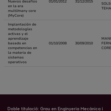
Nuevos desafíos
01/01/2012
31/12/2015
SOL
en la era
TEH
multi/many core
(MyCore)
Implantación de
metodologías
activas y el
aprendizaje
MAN
basado en
01/10/2008
30/09/2010
FER
competencias en
CORE
la materia de
sistemas
operativos
Doble titulació: Grau en Enginyeria Mecànica i