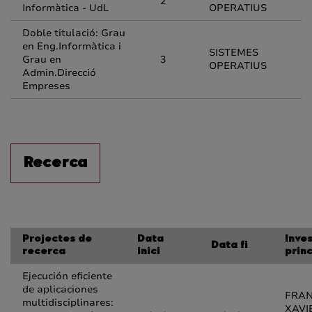
2
Informàtica - UdL
OPERATIUS
Doble titulació: Grau
en Eng.Informàtica i
SISTEMES
Grau en
3
OPERATIUS
Admin.Direcció
Empreses
Recerca
Projectes de
Data
Inve
Data fi
recerca
inici
princ
Ejecución eficiente
de aplicaciones
FRA
multidisciplinares:
XAVI