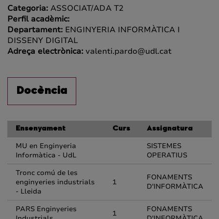
Categoria:
ASSOCIAT/ADA T2
Perfil acadèmic:
Departament:
ENGINYERIA INFORMÀTICA I
DISSENY DIGITAL
Adreça electrònica:
valenti.pardo@udl.cat
Docència
Ensenyament
Curs
Assignatura
MU en Enginyeria
SISTEMES
Informàtica - UdL
OPERATIUS
Tronc comú de les
FONAMENTS
enginyeries industrials
1
D'INFORMÀTICA
- Lleida
PARS Enginyeries
FONAMENTS
1
Industrials
D'INFORMÀTICA