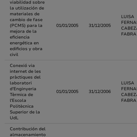
viabilidad sobre
la utilización de
materiales de
LUISA
cambio de fase
FERNA
(PCMS) para la
01/01/2005
31/12/2005
CABEZ
mejora de la
FABRA
eficiencia
energética en
edificios y obra
civil
Conexió via
internet de les
pràctiques del
laboratori
LUISA
d'Enginyeria
FERNA
01/01/2005
31/12/2006
Tèrmica de
CABEZ
l'Escola
FABRA
Politècnica
Superior de la
UdL
Contribución del
almacenamiento