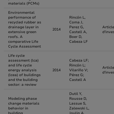
materials (PCMs)
Environmental
performance of
Rincón L,
recycled rubber as
Coma J,
drainage layer in
Perez G,
Articl
2014
extensive green
Castell A,
d'inve
roofs. A
Boer D,
comparative Life
Cabeza LF
Cycle Assessment
Life cycle
assessment (lca)
Cabeza LF;
and life cycle
Rincón L;
Articl
energy analysis
2014
Vilariño V;
d'inve
(lcea) of buildings
Pérez G;
and the building
Castell A
sector: a review
Dutil Y,
Modeling phase
Rousse D,
change materials
Lassue S,
behavior in
Zalewski L,
building
Joulin A,