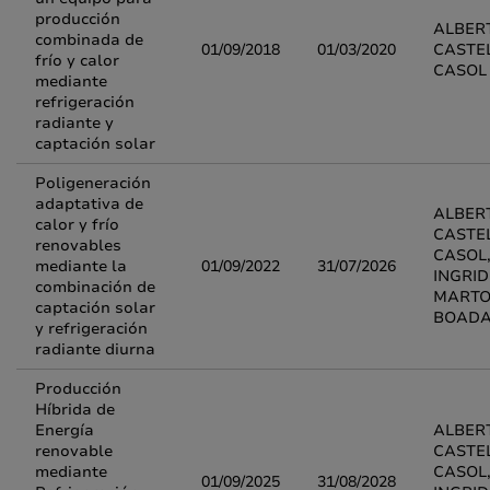
producción
ALBER
combinada de
01/09/2018
01/03/2020
CASTE
frío y calor
CASOL
mediante
refrigeración
radiante y
captación solar
Poligeneración
adaptativa de
ALBER
calor y frío
CASTE
renovables
CASOL
mediante la
01/09/2022
31/07/2026
INGRID
combinación de
MARTO
captación solar
BOAD
y refrigeración
radiante diurna
Producción
Híbrida de
Energía
ALBER
renovable
CASTE
mediante
CASOL
01/09/2025
31/08/2028