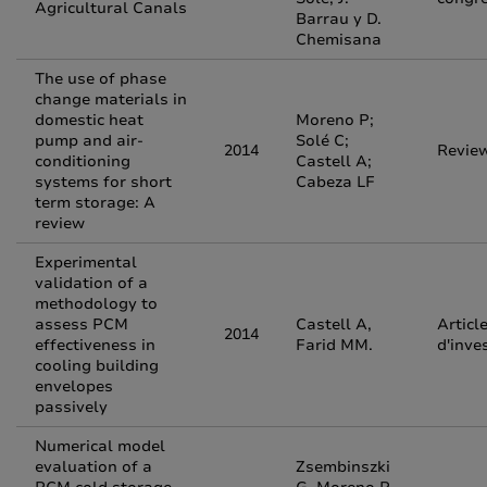
Agricultural Canals
Barrau y D.
Chemisana
The use of phase
change materials in
domestic heat
Moreno P;
pump and air-
Solé C;
2014
Revie
conditioning
Castell A;
systems for short
Cabeza LF
term storage: A
review
Experimental
validation of a
methodology to
assess PCM
Castell A,
Articl
2014
effectiveness in
Farid MM.
d'inve
cooling building
envelopes
passively
Numerical model
evaluation of a
Zsembinszki