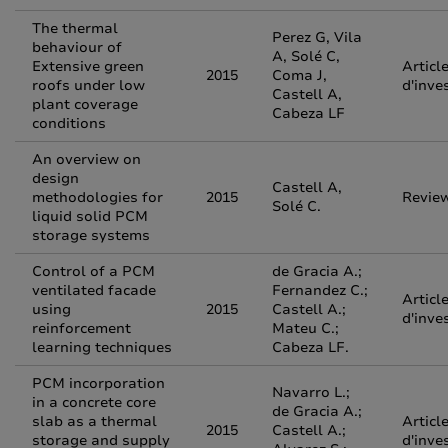
The thermal
Perez G, Vila
behaviour of
A, Solé C,
Extensive green
Articl
2015
Coma J,
roofs under low
d'inve
Castell A,
plant coverage
Cabeza LF
conditions
An overview on
design
Castell A,
methodologies for
2015
Revie
Solé C.
liquid solid PCM
storage systems
Control of a PCM
de Gracia A.;
ventilated facade
Fernandez C.;
Articl
using
2015
Castell A.;
d'inve
reinforcement
Mateu C.;
learning techniques
Cabeza LF.
PCM incorporation
Navarro L.;
in a concrete core
de Gracia A.;
slab as a thermal
Articl
2015
Castell A.;
storage and supply
d'inve