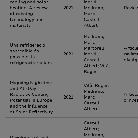
cooling and solar
Ingrid;
heating. A review
2021
Medrano,
Revie
of existing
Marc;
technology and
Castell,
materials
Albert
Medrano,
Marc;
Una refrigeració
Martorell,
Articl
sostenible és
2021
Ingrid;
revist
possible: la
Castell,
divulg
refrigeració radiant
Albert; Vilà,
Roger
Mapping Nighttime
Vilà, Roger;
and All-Day
Medrano,
Radiative Cooling
Articl
2021
Marc;
Potential in Europe
d'inve
Castell,
and the Influence
Albert
of Solar Reflectivity
Castell,
Albert;
Medrano,
Development and