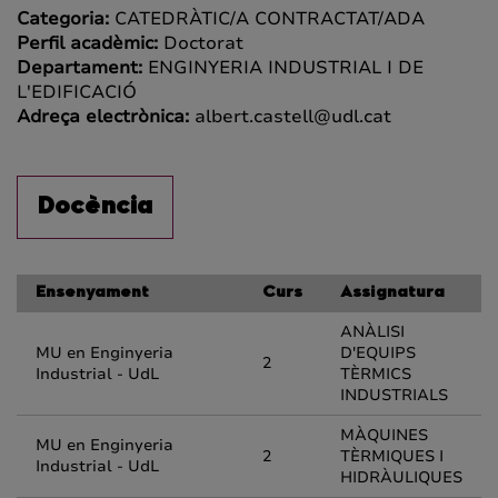
Categoria:
CATEDRÀTIC/A CONTRACTAT/ADA
Perfil acadèmic:
Doctorat
Departament:
ENGINYERIA INDUSTRIAL I DE
L'EDIFICACIÓ
Adreça electrònica:
albert.castell@udl.cat
Docència
Ensenyament
Curs
Assignatura
ANÀLISI
MU en Enginyeria
D'EQUIPS
2
Industrial - UdL
TÈRMICS
INDUSTRIALS
MÀQUINES
MU en Enginyeria
2
TÈRMIQUES I
Industrial - UdL
HIDRÀULIQUES