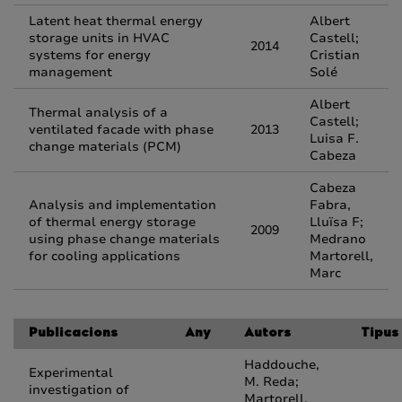
Latent heat thermal energy
Albert
storage units in HVAC
Castell;
2014
systems for energy
Cristian
management
Solé
Albert
Thermal analysis of a
Castell;
ventilated facade with phase
2013
Luisa F.
change materials (PCM)
Cabeza
Cabeza
Analysis and implementation
Fabra,
of thermal energy storage
Lluïsa F;
2009
using phase change materials
Medrano
for cooling applications
Martorell,
Marc
Publicacions
Any
Autors
Tipus
Haddouche,
Experimental
M. Reda;
investigation of
Martorell,