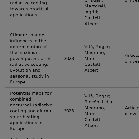
Cristian;
d'inve
radiative cooling
Martorell,
towards practical
Ingrid;
applications
Castell,
Albert
Climate change
influences in the
determination of
Vilà, Roger;
the maximum
Medrano,
Articl
power potential of
2023
Marc;
d'inve
radiative cooling.
Castell,
Evolution and
Albert
seasonal study in
Europe
Potential maps for
Vilà, Roger;
combined
Rincón, Lídia;
nocturnal radiative
Medrano,
Articl
cooling and diurnal
2023
Marc;
d'inve
solar heating
Castell,
applications in
Albert
Europe