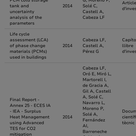
PCM cold storage
G, Moreno P,
Articl
tank and
2014
Solé C,
d'inve
uncertainty
Castell A,
analysis of the
Cabeza LF
parameters
Life cycle
assessment (LCA)
Cabeza LF,
Capíto
of phase change
2014
Castell A,
llibre
materials (PCMs)
Pérez G
d'inve
used in buildings
Cabeza LF,
Oró E, Miró L,
Martorell I,
de Gracia A,
Gil A, Castell
A, Solé C,
Final Report -
Navarro L,
Annex 25 - ECES IA
Moreno P,
- IEA - Surplus
Docum
Solé A,
Heat Management
2014
científ
Fernández
using Advanced
tècnic
AI,
TES for CO2
Barreneche
mitigation