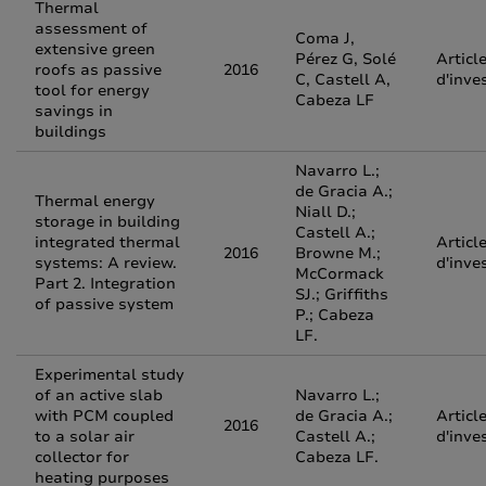
Thermal
assessment of
Coma J,
extensive green
Pérez G, Solé
Articl
roofs as passive
2016
C, Castell A,
d'inve
tool for energy
Cabeza LF
savings in
buildings
Navarro L.;
de Gracia A.;
Thermal energy
Niall D.;
storage in building
Castell A.;
integrated thermal
Articl
2016
Browne M.;
systems: A review.
d'inve
McCormack
Part 2. Integration
SJ.; Griffiths
of passive system
P.; Cabeza
LF.
Experimental study
of an active slab
Navarro L.;
with PCM coupled
de Gracia A.;
Articl
2016
to a solar air
Castell A.;
d'inve
collector for
Cabeza LF.
heating purposes