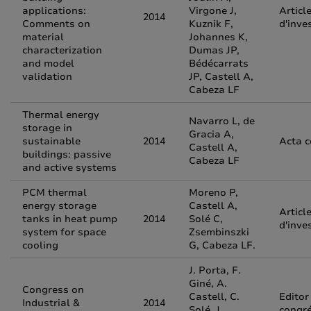
applications:
Virgone J,
Articl
2014
Comments on
Kuznik F,
d'inve
material
Johannes K,
characterization
Dumas JP,
and model
Bédécarrats
validation
JP, Castell A,
Cabeza LF
Thermal energy
Navarro L, de
storage in
Gracia A,
sustainable
2014
Acta 
Castell A,
buildings: passive
Cabeza LF
and active systems
PCM thermal
Moreno P,
energy storage
Castell A,
Articl
tanks in heat pump
2014
Solé C,
d'inve
system for space
Zsembinszki
cooling
G, Cabeza LF.
J. Porta, F.
Giné, A.
Congress on
Castell, C.
Editor
Industrial &
2014
Solé, J.
congr