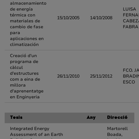
almacenamiento
de energía
LUISA
térmica con
FERNA
15/10/2005
14/10/2008
materiales de
CABEZ
cambio de fase
FABRA
para
aplicaciones en
climatización
Creació d'un
programa de
càlcul
FCO. J
d'estructures
26/11/2010
25/11/2012
BRADI
com a eina de
ESCO
millora
d'aprenentatge
en Enginyeria
Tesis
Any
Direcció
Integrated Energy
Martorell
Assessment of an Earth
Boada,