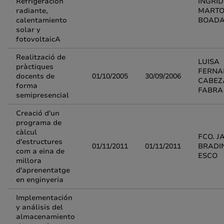
Refrigeración
INGRID
radiante,
MARTO
calentamiento
BOAD
solar y
fotovoltaicA
Realització de
LUISA
pràctiques
FERNA
docents de
01/10/2005
30/09/2006
CABEZ
forma
FABRA
semipresencial
Creació d'un
programa de
càlcul
FCO. J
d'estructures
01/11/2011
01/11/2011
BRADI
com a eina de
ESCO
millora
d'aprenentatge
en enginyeria
Implementación
y análisis del
almacenamiento