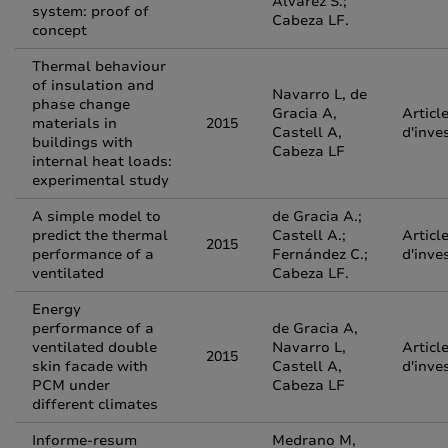
Alvarez S.;
system: proof of
Cabeza LF.
concept
Thermal behaviour
of insulation and
Navarro L, de
phase change
Gracia A,
Articl
materials in
2015
Castell A,
d'inve
buildings with
Cabeza LF
internal heat loads:
experimental study
A simple model to
de Gracia A.;
predict the thermal
Castell A.;
Articl
2015
performance of a
Fernández C.;
d'inve
ventilated
Cabeza LF.
Energy
performance of a
de Gracia A,
ventilated double
Navarro L,
Articl
2015
skin facade with
Castell A,
d'inve
PCM under
Cabeza LF
different climates
Informe-resum
Medrano M,