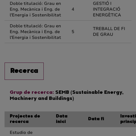
Doble titulació: Grau en
GESTIÓ I
Eng. Mecànica i Eng. de
4
INTEGRACIÓ
l'Energia i Sostenibilitat
ENERGÈTICA
Doble titulació: Grau en
TREBALL DE FI
Eng. Mecànica i Eng. de
5
DE GRAU
l'Energia i Sostenibilitat
Recerca
Grup de recerca:
SEMB (Sustainable Energy,
Machinery and Buildings)
Projectes de
Data
Invest
Data fi
recerca
inici
princi
Estudio de