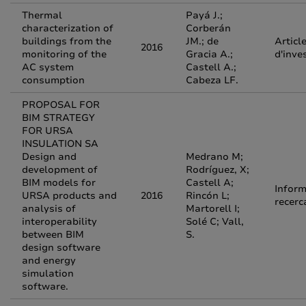
Thermal
Payá J.;
characterization of
Corberán
buildings from the
JM.; de
Articl
2016
monitoring of the
Gracia A.;
d'inve
AC system
Castell A.;
consumption
Cabeza LF.
PROPOSAL FOR
BIM STRATEGY
FOR URSA
INSULATION SA
Design and
Medrano M;
development of
Rodríguez, X;
BIM models for
Castell A;
Inform
URSA products and
2016
Rincón L;
recerc
analysis of
Martorell I;
interoperability
Solé C; Vall,
between BIM
S.
design software
and energy
simulation
software.