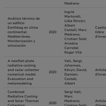
Medrano
Ingrid
Martorell;
Análisis térmico de
Lidia Rincón;
un edificio
Albert
Earthbag en clima
Capíto
Castell; Marc
continental
2020
llibre
Medrano;
Mediterráneo.
d'inve
Cristian Solé;
Monitorización y
Ariadna
simulación
Carrobé;
Roger Vilà
A newflat-plate
Vall, Sergi;
radiative cooling
Johannes,
and solar collector
Kévyn; David,
Articl
2020
numerical model:
Damien;
d'inve
Evaluation and
Castell,
metamodeling
Albert
Combined
Sergi Vall;
Radiative Cooling
Marc
and Solar Thermal
Medrano;
Articl
2020
Collection:
Cristian Solé;
d'inve