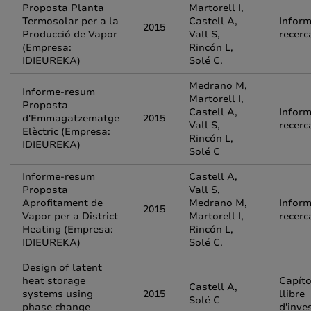
Proposta Planta
Martorell I,
Termosolar per a la
Castell A,
Inform
2015
Producció de Vapor
Vall S,
recerc
(Empresa:
Rincón L,
IDIEUREKA)
Solé C.
Medrano M,
Informe-resum
Martorell I,
Proposta
Castell A,
Inform
d'Emmagatzematge
2015
Vall S,
recerc
Elèctric (Empresa:
Rincón L,
IDIEUREKA)
Solé C
Informe-resum
Castell A,
Proposta
Vall S,
Aprofitament de
Medrano M,
Inform
2015
Vapor per a District
Martorell I,
recerc
Heating (Empresa:
Rincón L,
IDIEUREKA)
Solé C.
Design of latent
heat storage
Capíto
Castell A,
systems using
2015
llibre
Solé C
phase change
d'inve