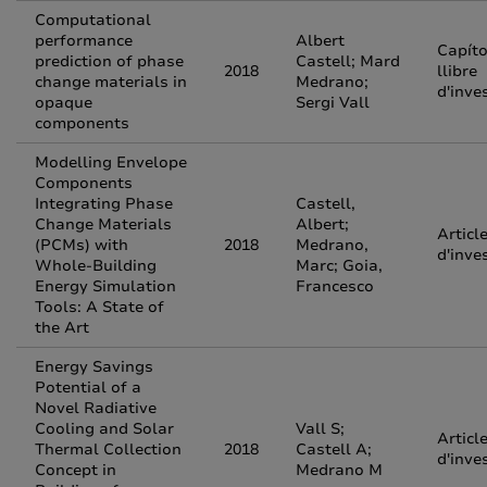
Computational
performance
Albert
Capíto
prediction of phase
Castell; Mard
2018
llibre
change materials in
Medrano;
d'inve
opaque
Sergi Vall
components
Modelling Envelope
Components
Integrating Phase
Castell,
Change Materials
Albert;
Articl
(PCMs) with
2018
Medrano,
d'inve
Whole-Building
Marc; Goia,
Energy Simulation
Francesco
Tools: A State of
the Art
Energy Savings
Potential of a
Novel Radiative
Cooling and Solar
Vall S;
Articl
Thermal Collection
2018
Castell A;
d'inve
Concept in
Medrano M