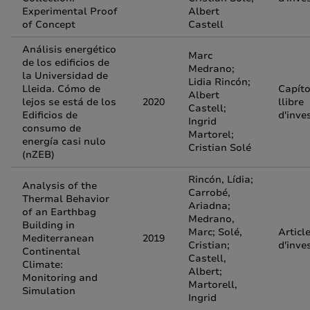
Experimental Proof
Albert
of Concept
Castell
Análisis energético
Marc
de los edificios de
Medrano;
la Universidad de
Lidia Rincón;
Lleida. Cómo de
Capíto
Albert
lejos se está de los
2020
llibre
Castell;
Edificios de
d'inve
Ingrid
consumo de
Martorel;
energía casi nulo
Cristian Solé
(nZEB)
Rincón, Lídia;
Analysis of the
Carrobé,
Thermal Behavior
Ariadna;
of an Earthbag
Medrano,
Building in
Marc; Solé,
Articl
Mediterranean
2019
Cristian;
d'inve
Continental
Castell,
Climate:
Albert;
Monitoring and
Martorell,
Simulation
Ingrid