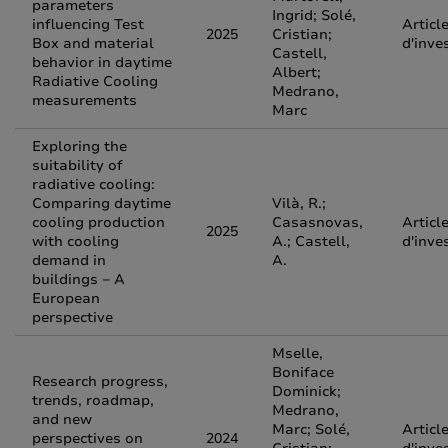
parameters
Ingrid; Solé,
influencing Test
Articl
2025
Cristian;
Box and material
d'inve
Castell,
behavior in daytime
Albert;
Radiative Cooling
Medrano,
measurements
Marc
Exploring the
suitability of
radiative cooling:
Comparing daytime
Vilà, R.;
cooling production
Casasnovas,
Articl
2025
with cooling
A.; Castell,
d'inve
demand in
A.
buildings − A
European
perspective
Mselle,
Boniface
Research progress,
Dominick;
trends, roadmap,
Medrano,
and new
Marc; Solé,
Articl
perspectives on
2024