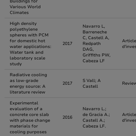
Buildings for
Various World
Climates
High density
Navarro L,
polyethylene
Barreneche
spheres with PCM
C, Castell A,
for domestic hot
Articl
2017
Redpath
water applications:
d'inve
DAG,
Water tank and
Griffiths PW,
laboratory scale
Cabeza LF
study
Radiative cooling
as low-grade
S Vall; A
2017
Revie
energy source: A
Castell
literature review
Experimental
evaluation of a
Navarro L.;
concrete core slab
de Gracia A.;
Articl
2016
with phase change
Castell A.;
d'inve
materials for
Cabeza LF.
cooling purposes