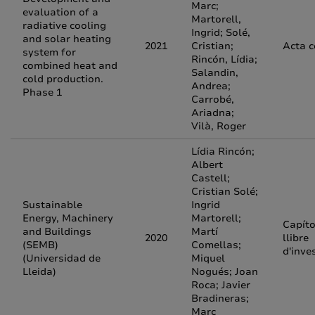
Marc;
evaluation of a
Martorell,
radiative cooling
Ingrid; Solé,
and solar heating
2021
Cristian;
Acta 
system for
Rincón, Lídia;
combined heat and
Salandin,
cold production.
Andrea;
Phase 1
Carrobé,
Ariadna;
Vilà, Roger
Lídia Rincón;
Albert
Castell;
Cristian Solé;
Sustainable
Ingrid
Energy, Machinery
Martorell;
Capíto
and Buildings
Martí
2020
llibre
(SEMB)
Comellas;
d'inve
(Universidad de
Miquel
Lleida)
Nogués; Joan
Roca; Javier
Bradineras;
Marc