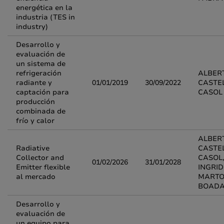
energética en la
industria (TES in
industry)
Desarrollo y
evaluación de
un sistema de
refrigeración
ALBER
radiante y
01/01/2019
30/09/2022
CASTE
captación para
CASOL
producción
combinada de
frío y calor
ALBER
Radiative
CASTE
Collector and
CASOL
01/02/2026
31/01/2028
Emitter flexible
INGRID
al mercado
MARTO
BOAD
Desarrollo y
evaluación de
un equipo para