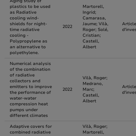
Aging study of
plastics to be used
Martorell,
as Radiative
Ingrid;
cooling wind-
Camarasa,
shields for night-
Jaume; Vilà,
Articl
2022
time radiative
Roger; Solé,
d'inve
cooling -
Cristian;
Polypropylene as
Castell,
an alternative to
Albert
polyethylene.
Numerical analysis
of the combination
of radiative
Vilà, Roger;
collectors and
Medrano,
emitters to improve
Articl
2022
Marc;
the performance of
d'inve
Castell,
water-water
Albert
compression heat
pumps under
different climates
Adaptive covers for
Vilà, Roger;
combined radiative
Martorell,