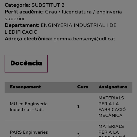
Categoria:
SUBSTITUT 2
Perfil acadèmic:
Grau / llicenciatura / enginyeria
superior
Departament:
ENGINYERIA INDUSTRIAL I DE
L'EDIFICACIÓ
Adreça electrònica:
gemma.benseny@udl.cat
Docència
Ensenyament
Curs
Assignatura
MATERIALS
MU en Enginyeria
PER A LA
1
Industrial - UdL
FABRICACIÓ
MECÀNICA
MATERIALS
PARS Enginyeries
PER A LA
3