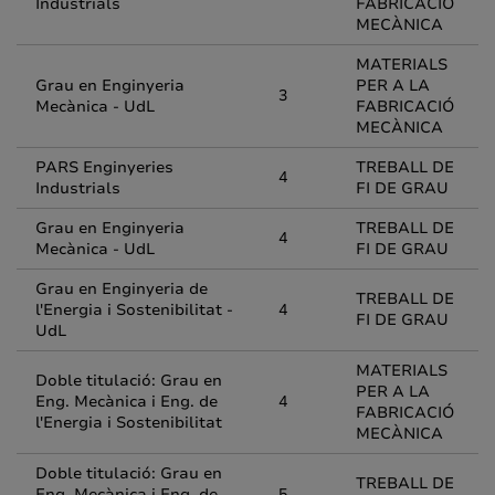
Industrials
FABRICACIÓ
MECÀNICA
MATERIALS
Grau en Enginyeria
PER A LA
3
Mecànica - UdL
FABRICACIÓ
MECÀNICA
PARS Enginyeries
TREBALL DE
4
Industrials
FI DE GRAU
Grau en Enginyeria
TREBALL DE
4
Mecànica - UdL
FI DE GRAU
Grau en Enginyeria de
TREBALL DE
l'Energia i Sostenibilitat -
4
FI DE GRAU
UdL
MATERIALS
Doble titulació: Grau en
PER A LA
Eng. Mecànica i Eng. de
4
FABRICACIÓ
l'Energia i Sostenibilitat
MECÀNICA
Doble titulació: Grau en
TREBALL DE
Eng. Mecànica i Eng. de
5