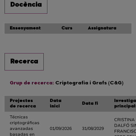
Docència
Ensenyament
Curs
Assignatura
Recerca
Grup de recerca:
Criptografia i Grafs (C&G)
Projectes
Data
Investig
Data fi
de recerca
inici
principal
Técnicas
CRISTINA
criptográficas
DALFÓ SI
avanzadas
01/09/2026
31/08/2029
FRANCIS
basadas en